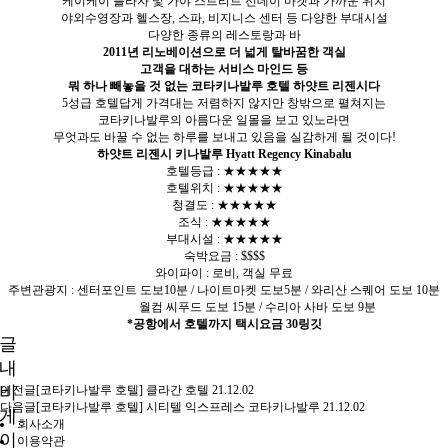
케이케이 플라자 및 가야 스트리트 선데이 마켓과 가까운 위치
야외수영장과 헬스장, 스파, 비지니스 센터 등 다양한 부대시설
다양한 종류의 레스토랑과 바
2011년 리노베이션으로 더 넓게 탈바꿈한 객실
고객을 대하는 서비스 마인드 등
뭐 하나 빼놓을 것 없는 코타키나발루 호텔 하얏트 리젠시다
5성급 호텔답게 가격대는 저렴하지 않지만 창밖으로 펼쳐지는
코타키나발루의 아름다운 일몰을 보고 있노라면
무엇과도 바꿀 수 없는 하루를 보내고 있음을 실감하게 될 것이다!
하얏트 리젠시 키나발루 Hyatt Regency Kinabalu
호텔등급 : ★★★★★
호텔위치 : ★★★★★
청결도 : ★★★★★
조식 : ★★★★★
부대시설 : ★★★★★
숙박요금 : $$$$
와이파이 : 로비, 객실 무료
주변관광지 : 센터포인트 도보10분 / 나이트마켓 도보5분 / 와리산 스퀘어 도보 10분
월컴 씨푸드 도보 15분 / 수리아 사바 도보 9분
*공항에서 호텔까지 택시요금 30링깃
글
내
비
이전글
[코타키나발루 호텔] 클라간 호텔
21.12.02
다음글
[코타키나발루 호텔] 시티텔 익스프레스 코타키나발루
21.12.02
게
회사소개
이
이용약관