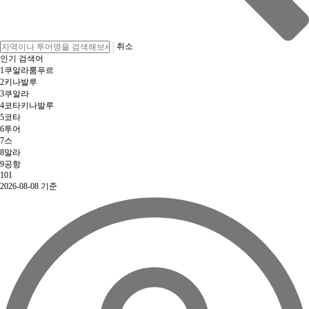
취소
인기 검색어
1
쿠알라룸푸르
2
키나발루
3
쿠알라
4
코타키나발루
5
코타
6
투어
7
스
8
말라
9
공항
10
1
2026-08-08 기준