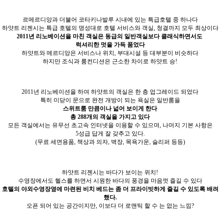
르메르디앙과 더불어 코타키나발루 시내에 있는 특급호텔 중 하나다
하얏트 리젠시는 특급 호텔의 명성대로 호텔 서비스와 객실, 청결까지 모두 최상이다
2011년 리노베이션을 마친 객실은 동급의 일반객실보다 클래식하면서도
럭셔리한 멋을 가득 품었다
하얏트와 메르디앙은 서비스나 위치, 부대시설 등 대부분이 비슷하다
하지만 조식과 룸컨디션은 근소한 차이로 하얏트 승!
2011년 리노베이션을 하여 하얏트의 객실은 한 층 업그레이드 되었다
특히 미닫이 문으로 완전 개방이 되는 욕실은 일반룸을
스위트룸 만큼이나 넓어 보이게 한다
총 288개의 객실을 가지고 있다
모든 객실에서는 유무선 초고속 인터넷을 이용할 수 있으며, 나머지 기본 사항은
5성급 답게 잘 갖추고 있다.
(무료 세면용품, 책상과 의자, 벽장, 목욕가운, 슬리퍼 등등)
하얏트 리젠시는 바다가 보이는 위치!
수영장에서도 헬스를 하면서 시원한 바다의 풍경을 마음껏 즐길 수 있다
호텔의 야외수영장옆에 마련된 비치 베드는 좀 더 프라이빗하게 즐길 수 있도록 배려
했다.
오픈 되어 있는 공간이지만, 이보다 더 로맨틱 할 수 는 없는 느낌?