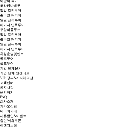
이달의 특가
코타키나발루
일일 조인투어
출국일 패키지
일일 단독투어
패키지 단독투어
쿠알라룸푸르
일일 조인투어
출국일 패키지
일일 단독투어
패키지 단독투어
차량운송및렌트
골프투어
골프투어
기업·단체문의
기업·단체·인센티브
VIP·정부&지자체의전
고객센터
공지사항
문의하기
FAQ
회사소개
카카오상담
네이버카페
제휴할인&이벤트
할인/제휴쿠폰
여행자보험