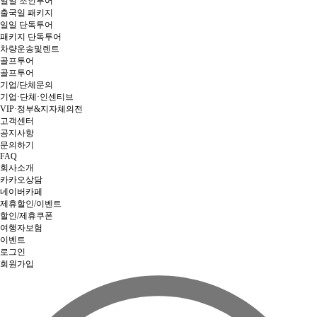
일일 조인투어
출국일 패키지
일일 단독투어
패키지 단독투어
차량운송및렌트
골프투어
골프투어
기업/단체문의
기업·단체·인센티브
VIP·정부&지자체의전
고객센터
공지사항
문의하기
FAQ
회사소개
카카오상담
네이버카페
제휴할인/이벤트
할인/제휴쿠폰
여행자보험
이벤트
로그인
회원가입