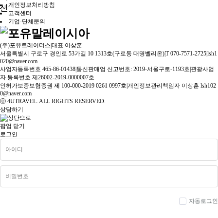
개인정보처리방침
션
고객센터
기업·단체문의
(주)포유트레이더스
|
대표 이상훈
서울특별시 구로구 경인로 53가길 10 1313호(구로동 대명벨리온)
|
T 070-7571-2725
|
lsh1
020@naver.com
사업자등록번호 465-86-01438
|
통신판매업 신고번호: 2019-서울구로-1193호
|
관광사업
자 등록번호 제26002-2019-0000007호
인허가보증보험증권 제 100-000-2019 0261 0997호
|
개인정보관리책임자 이상훈 lsh102
0@naver.com
ⓒ 4UTRAVEL. ALL RIGHTS RESERVED.
상담하기
팝업 닫기
로그인
자동로그인