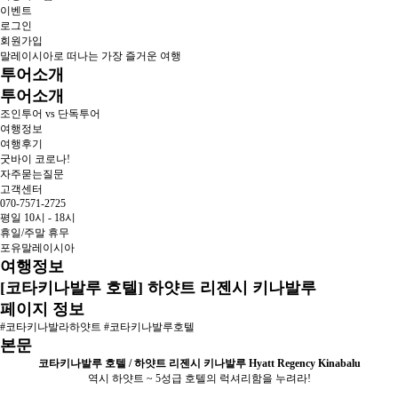
이벤트
로그인
회원가입
말레이시아로 떠나는 가장 즐거운 여행
투어소개
투어소개
조인투어 vs 단독투어
여행정보
여행후기
굿바이 코로나!
자주묻는질문
고객센터
070-7571-2725
평일 10시 - 18시
휴일/주말 휴무
포유말레이시아
여행정보
[코타키나발루 호텔] 하얏트 리젠시 키나발루
페이지 정보
#코타키나발라하얏트 #코타키나발루호텔
본문
코타키나발루 호텔 / 하얏트 리젠시 키나발루 Hyatt Regency Kinabalu
역시 하얏트 ~ 5성급 호텔의 럭셔리함을 누려라!