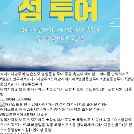
코타키나발루의 숨은진주 멍알룬섬 투어 푸른 옥빛의 에메랄드 바다를 만끽하자!!
#일일조인투어 #코타키나발루 #포유말레이시아 #멍알룸섬투어 #멩갈룬섬투어 #멍알
룬섬 #코타키나발루섬투어
왕복차량및 보트 현지가이드 ★점심식사 포함★ 보트, 스노클링장비 포함 4인이상출
발
123,000
원
133,000
원
해양스포츠 천국 2섬(사피+마누칸)투어와 마사지로 즐거운 여행~!
#일일조인투어 #코타키나발루
왕복차량및 보트 현지가이드 ★점심식사 포함★ 해양스포츠 옵션 최강!! 스노클링/제
트스키/UFO보트/패러셀링등 각종 해양스포츠를 만끽하세요.(마사지옵션별도) [기본
스노클링장비포함] 4인이상 출발