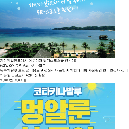
가야아일랜드에서 섬투어와 워터스포츠를 한번에!
#일일조인투어 #코타키나발루
왕복차량및 보트 섬이용료 ★점심식사 포함★ 체험다이빙 사진촬영 한국인강사 장비
착용및 안전교육 4인이상출발
90,000
원
97,000
원