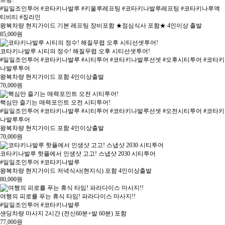
#일일조인투어 #코타키나발루 #키울루레프팅 #코타키나발루레프팅 #코타키나루액
티비티 #짚라인
왕복차량 현지가이드 기본 레프팅 장비포함 ★점심식사 포함★ 4인이상 출발
85,000
원
코타키나발루 시티의 정수! 해질무렵 오후 시티선셋투어!
#일일조인투어 #코타키나발루 #시티투어 #코타키나발루선셋 #오후시티투어 #코타키
나발루투어
왕복차량 현지가이드 포함 4인이상출발
70,000
원
핵심만 즐기는 매력포인트 오전 시티투어!
#일일조인투어 #코타키나발루 #시티투어 #코타키나발루선셋 #오전시티투어 #코타키
나발루투어
왕복차량 현지가이드 포함 4인이상출발
70,000
원
코타키나발루 핫플에서 인생샷 고고! 스냅샷 2030 시티투어
#일일조인투어 #코타키나발루
왕복차량 현지가이드 저녁식사(현지식) 포함 4인이상출발
80,000
원
여행의 피로를 푸는 휴식 타임! 파라다이스 마사지!!
#일일조인투어 #코타키나발루
샌딩차량 마사지 2시간 (전신60분+발 60분) 포함
77,000
원