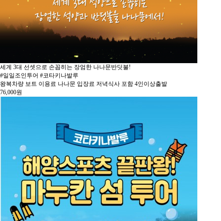
세계 3대 선셋으로 손꼽히는 장엄한 나나문반딧불!
#일일조인투어 #코타키나발루
왕복차량 보트 이용료 나나문 입장료 저녁식사 포함 4인이상출발
76,000
원