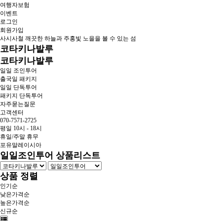
여행자보험
이벤트
로그인
회원가입
사시사철 깨끗한 하늘과 주홍빛 노을을 볼 수 있는 섬
코타키나발루
코타키나발루
일일 조인투어
출국일 패키지
일일 단독투어
패키지 단독투어
자주묻는질문
고객센터
070-7571-2725
평일 10시 - 18시
휴일/주말 휴무
포유말레이시아
일일조인투어 상품리스트
상품 정렬
인기순
낮은가격순
높은가격순
신규순