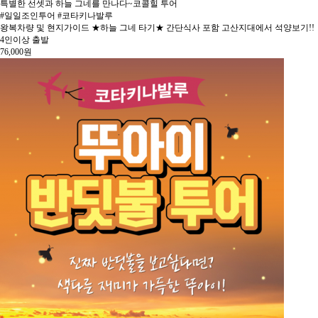
특별한 선셋과 하늘 그네를 만나다~코콜힐 투어
#일일조인투어 #코타키나발루
왕복차량 및 현지가이드 ★하늘 그네 타기★ 간단식사 포함 고산지대에서 석양보기!!
4인이상 출발
76,000
원