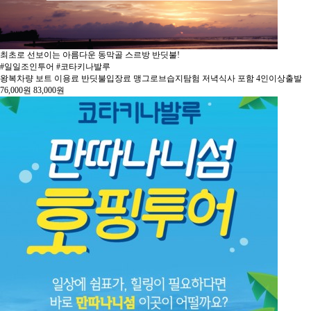
최초로 선보이는 아름다운 동막골 스르방 반딧불!
#일일조인투어 #코타키나발루
왕복차량 보트 이용료 반딧불입장료 맹그로브습지탐험 저녁식사 포함 4인이상출발
76,000
원
83,000
원