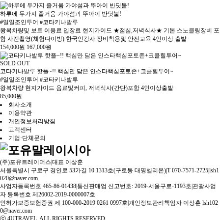
하루에 두가지 즐거움 가야섬과 뚜아이 반딧불!
#일일조인투어 #코타키나발루
왕복차량및 보트 이용료 입장료 현지가이드 ★점심,저녁식사★ 기본 스노클링장비 포
함 사진촬영(체험다이빙) 한국인강사 장비착용및 안전교육 4인이상 출발
154,000
원
167,000
원
SOLD OUT
코타키나발루 핫플~!! 핵심만 담은 인스타핵심포토존+코콜힐투어~
#일일조인투어 #코타키나발루
왕복차량 현지가이드 음료및커피, 저녁식사(간단)포함 4인이상출발
85,000
원
회사소개
이용약관
개인정보처리방침
고객센터
기업·단체문의
(주)포유트레이더스
|
대표 이상훈
서울특별시 구로구 경인로 53가길 10 1313호(구로동 대명벨리온)
|
T 070-7571-2725
|
lsh1
020@naver.com
사업자등록번호 465-86-01438
|
통신판매업 신고번호: 2019-서울구로-1193호
|
관광사업
자 등록번호 제26002-2019-0000007호
인허가보증보험증권 제 100-000-2019 0261 0997호
|
개인정보관리책임자 이상훈 lsh102
0@naver.com
ⓒ 4UTRAVEL. ALL RIGHTS RESERVED.