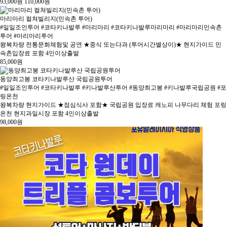
93,000
원
110,000
원
마리마리 컬쳐빌리지(민속촌 투어)
#일일조인투어 #코타키나발루 #마리마리 #코타키나발루마리마리 #마리마리민속촌
투어 #마리마리투어
왕복차량 전통문화체험및 공연 ★중식 또는다과 (투어시간별상이)★ 현지가이드 민
속촌입장료 포함 4인이상출발
85,000
원
동양최고봉 코타키나발루산 국립공원투어
#일일조인투어 #코타키나발루 #키나발루산투어 #동양최고봉 #키나발루국립공원 #포
링온천
왕복차량 현지가이드 ★점심식사 포함★ 국립공원 입장료 캐노피 나무다리 체험 포링
온천 현지과일시장 포함 4인이상출발
98,000
원