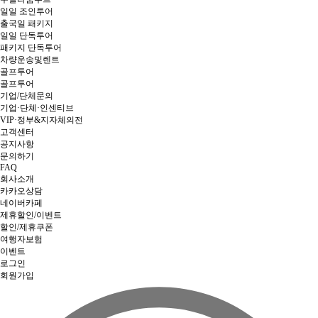
일일 조인투어
출국일 패키지
일일 단독투어
패키지 단독투어
차량운송및렌트
골프투어
골프투어
기업/단체문의
기업·단체·인센티브
VIP·정부&지자체의전
고객센터
공지사항
문의하기
FAQ
회사소개
카카오상담
네이버카페
제휴할인/이벤트
할인/제휴쿠폰
여행자보험
이벤트
로그인
회원가입