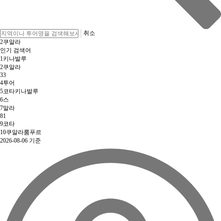
취소
3
3
인기 검색어
1
키나발루
2
쿠알라
3
3
4
투어
5
코타키나발루
6
스
7
말라
8
1
9
코타
10
쿠알라룸푸르
2026-08-06 기준