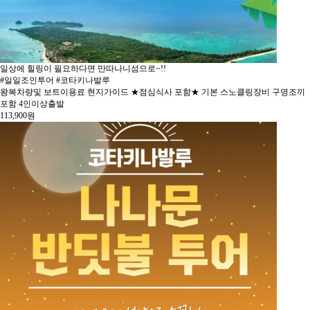
일상에 힐링이 필요하다면 만따나니섬으로~!!
#일일조인투어 #코타키나발루
왕복차량및 보트이용료 현지가이드 ★점심식사 포함★ 기본 스노클링장비 구명조끼
포함 4인이상출발
113,900
원