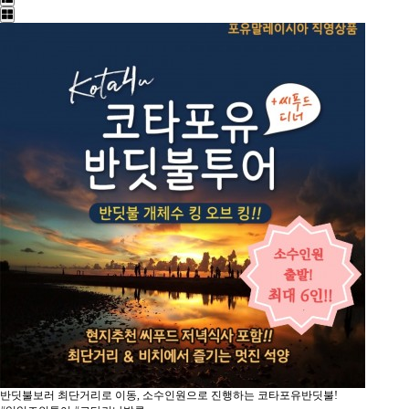
반딧불보러 최단거리로 이동, 소수인원으로 진행하는 코타포유반딧불!