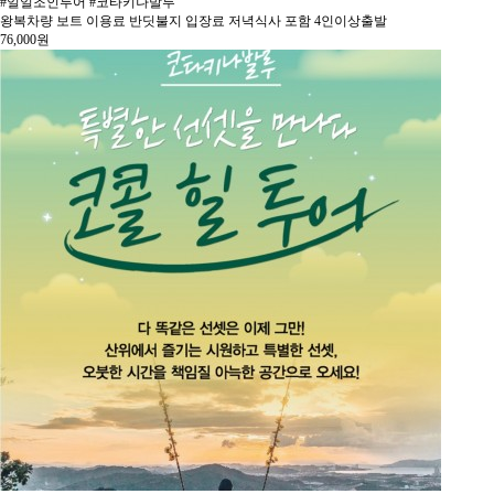
#일일조인투어 #코타키나발루
왕복차량 보트 이용료 반딧불지 입장료 저녁식사 포함 4인이상출발
76,000
원