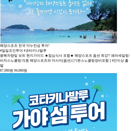
해양스포츠 천국 마누칸섬 투어!
#일일조인투어 #코타키나발루
왕복차량및 보트 현지가이드 ★점심식사 포함★ 해양스포츠 옵션 최강!! 패러세일링/
비치스노쿨링/각종 해양스포츠와 마사지(옵션) [기본스노클링장비포함 ] 4인이상 출
발
87,000
원
94,000
원