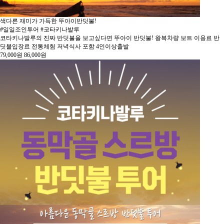
색다른 재미가 가득한 뚜아이반딧불!
#일일조인투어 #코타키나발루
코타키나발루의 진짜 반딧불을 보고싶다면 뚜아이 반딧불! 왕복차량 보트 이용료 반
딧불입장료 전통체험 저녁식사 포함 4인이상출발
79,000
원
86,000
원