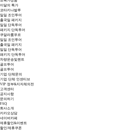
이달의 특가
코타키나발루
일일 조인투어
출국일 패키지
일일 단독투어
패키지 단독투어
쿠알라룸푸르
일일 조인투어
출국일 패키지
일일 단독투어
패키지 단독투어
차량운송및렌트
골프투어
골프투어
기업·단체문의
기업·단체·인센티브
VIP·정부&지자체의전
고객센터
공지사항
문의하기
FAQ
회사소개
카카오상담
네이버카페
제휴할인&이벤트
할인/제휴쿠폰