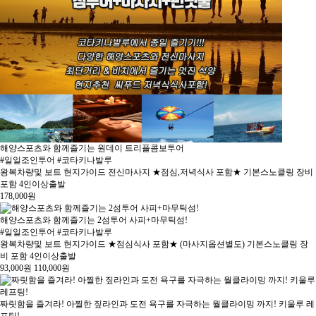
해양스포츠와 함께즐기는 원데이 트리플콤보투어
#일일조인투어 #코타키나발루
왕복차량및 보트 현지가이드 전신마사지 ★점심,저녁식사 포함★ 기본스노클링 장비
포함 4인이상출발
178,000
원
해양스포츠와 함께즐기는 2섬투어 사피+마무틱섬!
#일일조인투어 #코타키나발루
왕복차량및 보트 현지가이드 ★점심식사 포함★ (마사지옵션별도) 기본스노클링 장
비 포함 4인이상출발
93,000
원
110,000
원
짜릿함을 즐겨라! 아찔한 짚라인과 도전 욕구를 자극하는 월클라이밍 까지! 키울루 레
프팅!