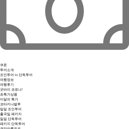
쿠폰
투어소개
조인투어 vs 단독투어
여행정보
여행후기
굿바이 코로나!
초특가상품
이달의 특가
코타키나발루
일일 조인투어
출국일 패키지
일일 단독투어
패키지 단독투어
쿠알라룸푸르