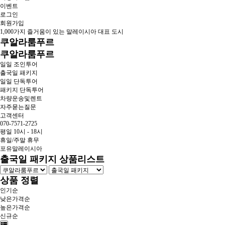
이벤트
로그인
회원가입
1,000가지 즐거움이 있는 말레이시아 대표 도시
쿠알라룸푸르
쿠알라룸푸르
일일 조인투어
출국일 패키지
일일 단독투어
패키지 단독투어
차량운송및렌트
자주묻는질문
고객센터
070-7571-2725
평일 10시 - 18시
휴일/주말 휴무
포유말레이시아
출국일 패키지 상품리스트
상품 정렬
인기순
낮은가격순
높은가격순
신규순