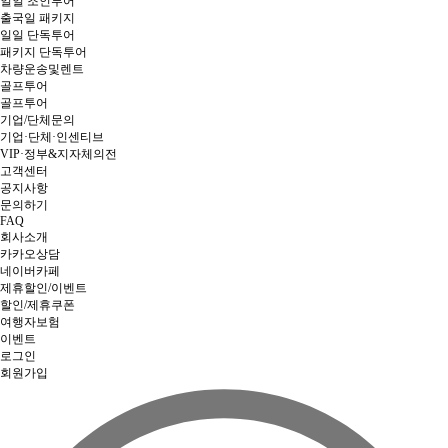
일일 조인투어
출국일 패키지
일일 단독투어
패키지 단독투어
차량운송및렌트
골프투어
골프투어
기업/단체문의
기업·단체·인센티브
VIP·정부&지자체의전
고객센터
공지사항
문의하기
FAQ
회사소개
카카오상담
네이버카페
제휴할인/이벤트
할인/제휴쿠폰
여행자보험
이벤트
로그인
회원가입