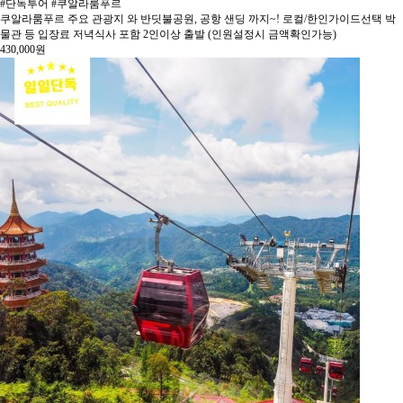
#단독투어 #쿠알라룸푸르
쿠알라룸푸르 주요 관광지 와 반딧불공원, 공항 샌딩 까지~! 로컬/한인가이드선택 박
물관 등 입장료 저녁식사 포함 2인이상 출발 (인원설정시 금액확인가능)
430,000
원