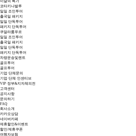
이달의 특가
코타키나발루
일일 조인투어
출국일 패키지
일일 단독투어
패키지 단독투어
쿠알라룸푸르
일일 조인투어
출국일 패키지
일일 단독투어
패키지 단독투어
차량운송및렌트
골프투어
골프투어
기업·단체문의
기업·단체·인센티브
VIP·정부&지자체의전
고객센터
공지사항
문의하기
FAQ
회사소개
카카오상담
네이버카페
제휴할인&이벤트
할인/제휴쿠폰
여행자보험