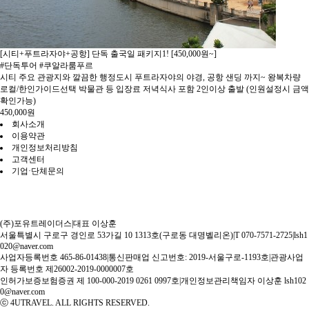
[시티+푸트라자야+공항] 단독 출국일 패키지1! [450,000원~]
#단독투어 #쿠알라룸푸르
시티 주요 관광지와 깔끔한 행정도시 푸트라자야의 야경, 공항 샌딩 까지~ 왕복차량
로컬/한인가이드선택 박물관 등 입장료 저녁식사 포함 2인이상 출발 (인원설정시 금액
확인가능)
450,000
원
회사소개
이용약관
개인정보처리방침
고객센터
기업·단체문의
(주)포유트레이더스
|
대표 이상훈
서울특별시 구로구 경인로 53가길 10 1313호(구로동 대명벨리온)
|
T 070-7571-2725
|
lsh1
020@naver.com
사업자등록번호 465-86-01438
|
통신판매업 신고번호: 2019-서울구로-1193호
|
관광사업
자 등록번호 제26002-2019-0000007호
인허가보증보험증권 제 100-000-2019 0261 0997호
|
개인정보관리책임자 이상훈 lsh102
0@naver.com
ⓒ 4UTRAVEL. ALL RIGHTS RESERVED.