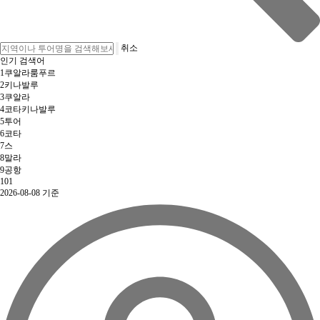
취소
인기 검색어
1
쿠알라룸푸르
2
키나발루
3
쿠알라
4
코타키나발루
5
투어
6
코타
7
스
8
말라
9
공항
10
1
2026-08-08 기준