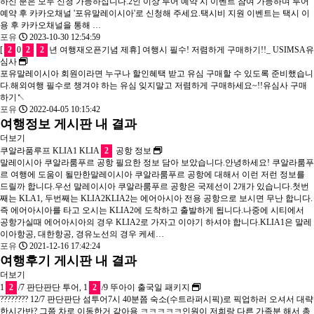
하신 분은 모두 신청 가능하십니다.2인 이상 투어 예약 시 이벤트 참여 가능하며 투어
예약 후 카카오채널 '포유말레이시아'로 신청해 주세요.택시비 지원 이벤트는 택시 이
용 후 카카오채널을 통해 …
포유
2023-10-30 12:54:59
[
2
0
2
2
년 여행재오픈기념 제휴] 여행시 필수! 저렴하게 구매하기!!_ USIMSA유
심사
포유말레이시아 회원이라면 누구나 할인혜택 받고 유심 구매할 수 있도록 준비했습니
다.해외여행 필수로 챙겨야 하는 유심 잊지말고 저렴하게 구매하세요~!!유심사 구매
하기↖
포유
2022-04-05 10:15:42
여행정보 게시판 내 결과
더보기
쿠알라품루프 KLIA1 KLIA
2
공항 정보
말레이시아 쿠알라룸푸르 공항 필요한 정보 담아 보았습니다.안녕하세요! 쿠알라룸푸
르 여행에 도움이 될만한말레이시아 쿠알라룸푸르 공항에 대해서 이런 저런 정보를
드릴까 합니다.우선 말레이시아 쿠알라룸푸르 공항은 국제선이 2개가 있습니다.첫번
째는 KLA1, 두번째는 KLIA2KLIA2는 에어아시아 전용 공항으로 보시면 무난 합니다.
즉 에어아시아를 타고 오시는 KLIA2에 도착하고 출발하게 됩니다.나중에 시티에서
공항가실때 에어아시아의 경우 KLIA2로 가자고 이야기 하셔야 합니다.KLIA1은 말레
이아항공, 대한항공, 경유노선의 경우 케세…
포유
2021-12-16 17:42:24
여행후기 게시판 내 결과
더보기
1
2
/7 판단판단 투어, 1
2
/9 뚜아이 출국일 패키지
???????? 12/7 판단판단 섬투어7시 40분쯤 숙소(수트라퍼시픽)로 픽업하러 오셔서 대략
한시간반? 그쯤 차로 이동한거 같아용 ㅋㅋㅋㅋㅋ인원이 저희랑 다른 가족분 해서 총