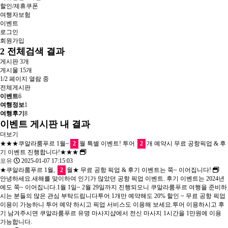
할인/제휴쿠폰
여행자보험
이벤트
로그인
회원가입
2
전체검색 결과
게시판 3개
게시물 15개
1/2 페이지 열람 중
전체게시판
이벤트
6
여행정보
1
여행후기
8
이벤트 게시판 내 결과
더보기
★★★쿠알라룸푸르 1월~
2
월 특별 이벤트! 투어
2
개 예약시 무료 공항픽업 & 후
기 이벤트 진행합니다!★★★
포유
2025-01-07 17:15:03
★쿠알라룸푸르 1월,
2
월★ 무료 공항 픽업 & 후기 이벤트는 쭉~ 이어집니다!
안녕하세요.새해를 맞이하여 인기가 많았던 공항 픽업 이벤트. 후기 이벤트는 2024년
에도 쭉~ 이어집니다.1월 1일~ 2월 29일까지 진행되오니 쿠알라룸푸르 여행을 준비하
시는 분들의 많은 관심 부탁드립니다투어 1개만 예약해도 20% 할인 ~ 무료 공항 픽업
이용이 가능하니 투어 예약 하시고 픽업 서비스도 이용해 보세요.투어 이용하시고 후
기 남겨주시면 쿠알라룸푸르 유명 마사지샵에서 전신 마사지 1시간을 1만원에 이용
가능합니다.