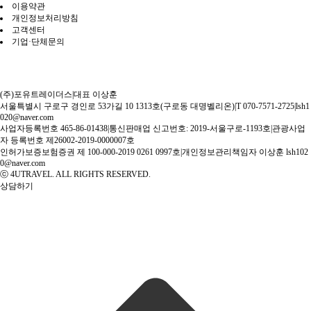
이용약관
개인정보처리방침
고객센터
기업·단체문의
(주)포유트레이더스
|
대표 이상훈
서울특별시 구로구 경인로 53가길 10 1313호(구로동 대명벨리온)
|
T 070-7571-2725
|
lsh1
020@naver.com
사업자등록번호 465-86-01438
|
통신판매업 신고번호: 2019-서울구로-1193호
|
관광사업
자 등록번호 제26002-2019-0000007호
인허가보증보험증권 제 100-000-2019 0261 0997호
|
개인정보관리책임자 이상훈 lsh102
0@naver.com
ⓒ 4UTRAVEL. ALL RIGHTS RESERVED.
상담하기