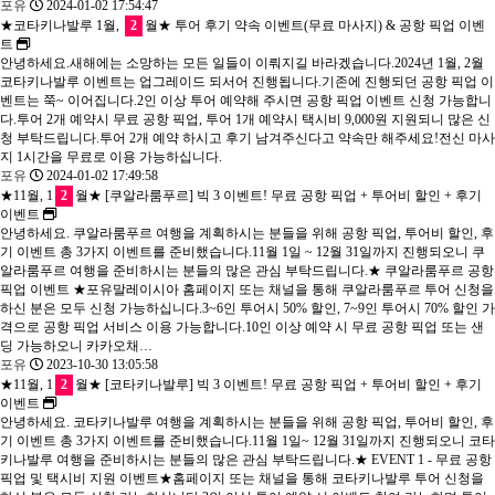
포유
2024-01-02 17:54:47
★코타키나발루 1월,
2
월★ 투어 후기 약속 이벤트(무료 마사지) & 공항 픽업 이벤
트
안녕하세요.새해에는 소망하는 모든 일들이 이뤄지길 바라겠습니다.2024년 1월, 2월
코타키나발루 이벤트는 업그레이드 되서어 진행됩니다.기존에 진행되던 공항 픽업 이
벤트는 쭉~ 이어집니다.2인 이상 투어 예약해 주시면 공항 픽업 이벤트 신청 가능합니
다.투어 2개 예약시 무료 공항 픽업, 투어 1개 예약시 택시비 9,000원 지원되니 많은 신
청 부탁드립니다.투어 2개 예약 하시고 후기 남겨주신다고 약속만 해주세요!전신 마사
지 1시간을 무료로 이용 가능하십니다.
포유
2024-01-02 17:49:58
★11월, 1
2
월★ [쿠알라룸푸르] 빅 3 이벤트! 무료 공항 픽업 + 투어비 할인 + 후기
이벤트
안녕하세요. 쿠알라룸푸르 여행을 계획하시는 분들을 위해 공항 픽업, 투어비 할인, 후
기 이벤트 총 3가지 이벤트를 준비했습니다.11월 1일 ~ 12월 31일까지 진행되오니 쿠
알라룸푸르 여행을 준비하시는 분들의 많은 관심 부탁드립니다.★ 쿠알라룸푸르 공항
픽업 이벤트 ★포유말레이시아 홈페이지 또는 채널을 통해 쿠알라룸푸르 투어 신청을
하신 분은 모두 신청 가능하십니다.3~6인 투어시 50% 할인, 7~9인 투어시 70% 할인 가
격으로 공항 픽업 서비스 이용 가능합니다.10인 이상 예약 시 무료 공항 픽업 또는 샌
딩 가능하오니 카카오채…
포유
2023-10-30 13:05:58
★11월, 1
2
월★ [코타키나발루] 빅 3 이벤트! 무료 공항 픽업 + 투어비 할인 + 후기
이벤트
안녕하세요. 코타키나발루 여행을 계획하시는 분들을 위해 공항 픽업, 투어비 할인, 후
기 이벤트 총 3가지 이벤트를 준비했습니다.11월 1일~ 12월 31일까지 진행되오니 코타
키나발루 여행을 준비하시는 분들의 많은 관심 부탁드립니다.★ EVENT 1 - 무료 공항
픽업 및 택시비 지원 이벤트★홈페이지 또는 채널을 통해 코타키나발루 투어 신청을