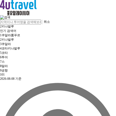
취소
2
키나발루
인기 검색어
1
쿠알라룸푸르
2
키나발루
3
쿠알라
4
코타키나발루
5
코타
6
투어
7
스
8
말라
9
공항
10
1
2026-08-08 기준