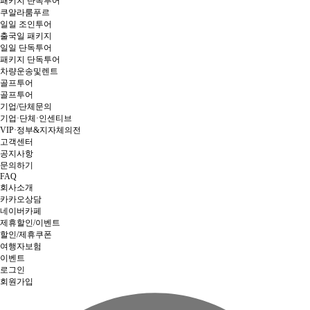
패키지 단독투어
쿠알라룸푸르
일일 조인투어
출국일 패키지
일일 단독투어
패키지 단독투어
차량운송및렌트
골프투어
골프투어
기업/단체문의
기업·단체·인센티브
VIP·정부&지자체의전
고객센터
공지사항
문의하기
FAQ
회사소개
카카오상담
네이버카페
제휴할인/이벤트
할인/제휴쿠폰
여행자보험
이벤트
로그인
회원가입