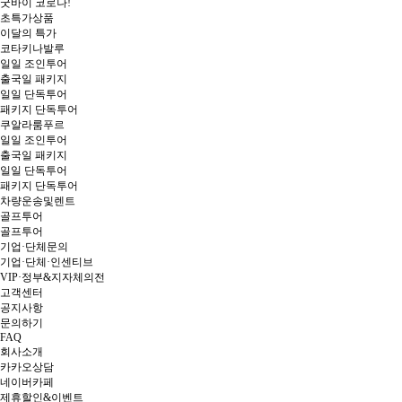
굿바이 코로나!
초특가상품
이달의 특가
코타키나발루
일일 조인투어
출국일 패키지
일일 단독투어
패키지 단독투어
쿠알라룸푸르
일일 조인투어
출국일 패키지
일일 단독투어
패키지 단독투어
차량운송및렌트
골프투어
골프투어
기업·단체문의
기업·단체·인센티브
VIP·정부&지자체의전
고객센터
공지사항
문의하기
FAQ
회사소개
카카오상담
네이버카페
제휴할인&이벤트