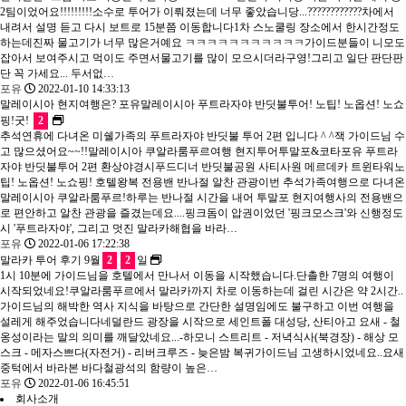
2팀이었어요!!!!!!!!!소수로 투어가 이뤄졌는데 너무 좋았습니당...????????????차에서
내려서 설명 듣고 다시 보트로 15분쯤 이동합니다1차 스노쿨링 장소에서 한시간정도
하는데진짜 물고기가 너무 많은거예요 ㅋㅋㅋㅋㅋㅋㅋㅋㅋㅋㅋ가이드분들이 니모도
잡아서 보여주시고 먹이도 주면서물고기를 많이 모으시더라구영!그리고 일단 판단판
단 꼭 가세요... 두서없…
포유
2022-01-10 14:33:13
말레이시아 현지여행은? 포유말레이시아 푸트라자야 반딧불투어! 노팁! 노옵션! 노쇼
핑!굿!
2
추석연휴에 다녀온 미쉘가족의 푸트라자야 반딧불 투어 2편 입니다 ^ ^잭 가이드님 수
고 많으셨어요~~!!말레이시아 쿠알라룸푸르여행 현지투어투말포&코타포유 푸트라
자야 반딧불투어 2편 환상야경시푸드디너 반딧불공원 사티사원 메르데카 트윈타워노
팁! 노옵션! 노쇼핑! 호텔왕복 전용밴 반나절 알찬 관광이번 추석가족여행으로 다녀온
말레이시아 쿠알라룸푸르!하루는 반나절 시간을 내어 투말포 현지여행사의 전용밴으
로 편안하고 알찬 관광을 즐겼는데요....핑크돔이 압권이었던 '핑크모스크'와 신행정도
시 '푸트라자야', 그리고 멋진 말라카해협을 바라…
포유
2022-01-06 17:22:38
말라카 투어 후기 9월
2
2
일
1시 10분에 가이드님을 호텔에서 만나서 이동을 시작했습니다.단촐한 7명의 여행이
시작되었네요!쿠알라룸푸르에서 말라카까지 차로 이동하는데 걸린 시간은 약 2시간..
가이드님의 해박한 역사 지식을 바탕으로 간단한 설명임에도 불구하고 이번 여행을
설레게 해주었습니다네덜란드 광장을 시작으로 세인트폴 대성당, 산티아고 요새 - 철
옹성이라는 말의 의미를 깨달았네요...-하모니 스트리트 - 저녁식사(북경장) - 해상 모
스크 - 메자스쁘다(자전거) - 리버크루즈 - 늦은밤 복귀가이드님 고생하시었네요..요새
중턱에서 바라본 바다철광석의 함량이 높은…
포유
2022-01-06 16:45:51
회사소개