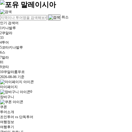
취소
인기 검색어
1
키나발루
2
쿠알라
3
3
4
투어
5
코타키나발루
6
스
7
말라
8
1
9
코타
10
쿠알라룸푸르
2026-08-06 기준
마이페이지
0
장바구니
쿠폰
투어소개
조인투어 vs 단독투어
여행정보
여행후기