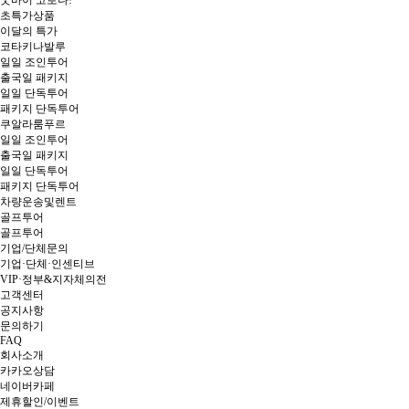
굿바이 코로나!
초특가상품
이달의 특가
코타키나발루
일일 조인투어
출국일 패키지
일일 단독투어
패키지 단독투어
쿠알라룸푸르
일일 조인투어
출국일 패키지
일일 단독투어
패키지 단독투어
차량운송및렌트
골프투어
골프투어
기업/단체문의
기업·단체·인센티브
VIP·정부&지자체의전
고객센터
공지사항
문의하기
FAQ
회사소개
카카오상담
네이버카페
제휴할인/이벤트