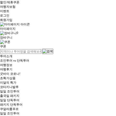
할인/제휴쿠폰
여행자보험
이벤트
로그인
회원가입
마이페이지
0
장바구니
쿠폰
투어소개
조인투어 vs 단독투어
여행정보
여행후기
굿바이 코로나!
초특가상품
이달의 특가
코타키나발루
일일 조인투어
출국일 패키지
일일 단독투어
패키지 단독투어
쿠알라룸푸르
일일 조인투어