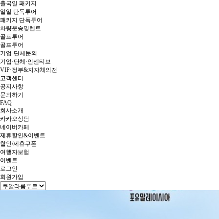
출국일 패키지
일일 단독투어
패키지 단독투어
차량운송및렌트
골프투어
골프투어
기업·단체문의
기업·단체·인센티브
VIP·정부&지자체의전
고객센터
공지사항
문의하기
FAQ
회사소개
카카오상담
네이버카페
제휴할인&이벤트
할인/제휴쿠폰
여행자보험
이벤트
로그인
회원가입