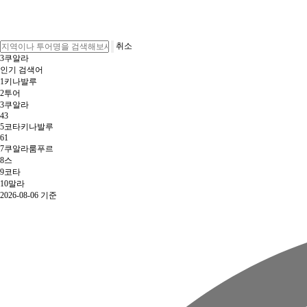
취소
3
쿠알라
인기 검색어
1
키나발루
2
투어
3
쿠알라
4
3
5
코타키나발루
6
1
7
쿠알라룸푸르
8
스
9
코타
10
말라
2026-08-06 기준