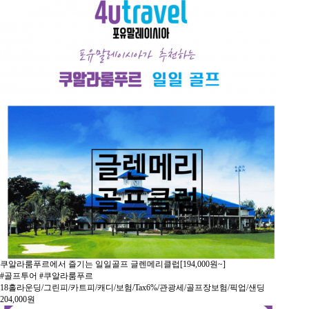
쿠알라룸푸르에서 즐기는 일일골프 글렌메리클럽[194,000원~]
#골프투어 #쿠알라룸푸르
18홀라운딩/그린피/카트피/캐디/보험/Tax6%/관광세/골프장보험/픽업/샌딩
204,000
원