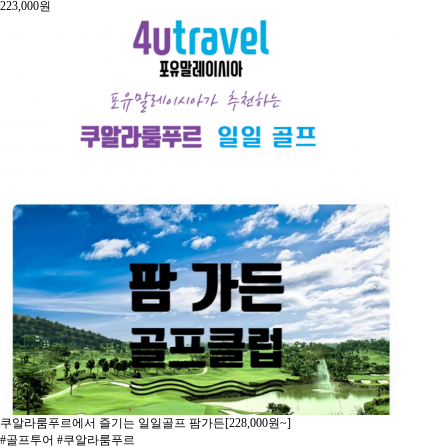
223,000
원
쿠알라룸푸르에서 즐기는 일일골프 팜가든[228,000원~]
#골프투어 #쿠알라룸푸르