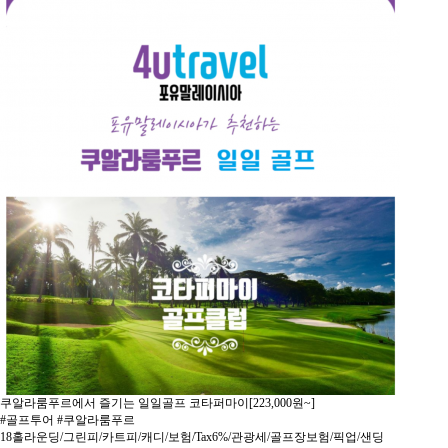
쿠알라룸푸르에서 즐기는 일일골프 코타퍼마이[223,000원~]
#골프투어 #쿠알라룸푸르
18홀라운딩/그린피/카트피/캐디/보험/Tax6%/관광세/골프장보험/픽업/샌딩