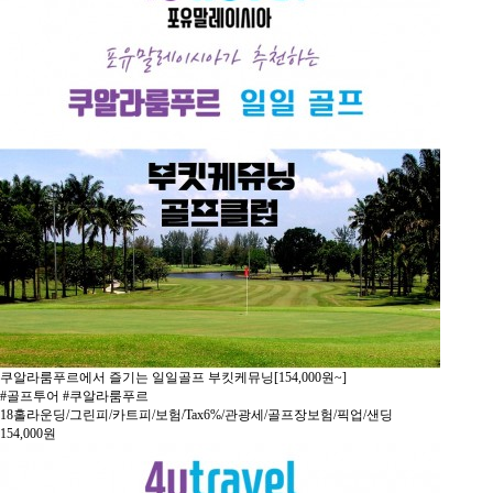
쿠알라룸푸르에서 즐기는 일일골프 부킷케뮤닝[154,000원~]
#골프투어 #쿠알라룸푸르
18홀라운딩/그린피/카트피/보험/Tax6%/관광세/골프장보험/픽업/샌딩
154,000
원