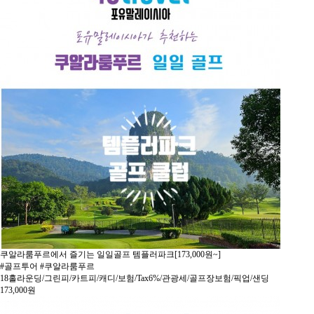
쿠알라룸푸르에서 즐기는 일일골프 템플러파크[173,000원~]
#골프투어 #쿠알라룸푸르
18홀라운딩/그린피/카트피/캐디/보험/Tax6%/관광세/골프장보험/픽업/샌딩
173,000
원