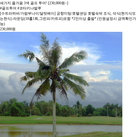
세가지 즐거움 3색 골프 투어! [230,000원~]
#골프투어 #코타키나발루
[수트라하버/가람부나이/달릿베이] 공항미팅/호텔샌딩 호텔숙박 조식, 석식(현지식또
는한식) 라운딩(18홀1회,그린피/카트피)포함 *2인이상 출발* (인원설정시 금액확인가
능)
230,000
원