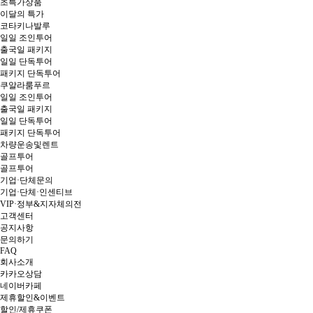
초특가상품
이달의 특가
코타키나발루
일일 조인투어
출국일 패키지
일일 단독투어
패키지 단독투어
쿠알라룸푸르
일일 조인투어
출국일 패키지
일일 단독투어
패키지 단독투어
차량운송및렌트
골프투어
골프투어
기업·단체문의
기업·단체·인센티브
VIP·정부&지자체의전
고객센터
공지사항
문의하기
FAQ
회사소개
카카오상담
네이버카페
제휴할인&이벤트
할인/제휴쿠폰