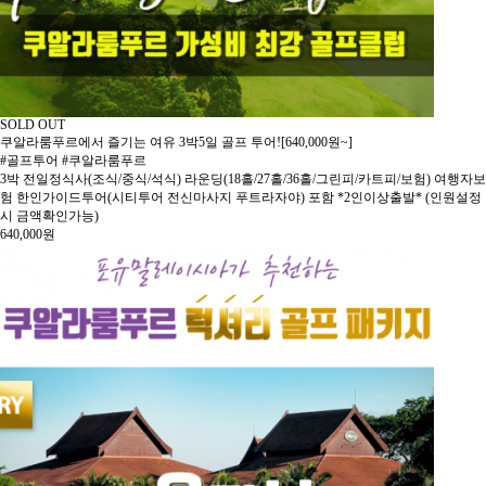
SOLD OUT
쿠알라룸푸르에서 즐기는 여유 3박5일 골프 투어![640,000원~]
#골프투어 #쿠알라룸푸르
3박 전일정식사(조식/중식/석식) 라운딩(18홀/27홀/36홀/그린피/카트피/보험) 여행자보
험 한인가이드투어(시티투어 전신마사지 푸트라자야) 포함 *2인이상출발* (인원설정
시 금액확인가능)
640,000
원