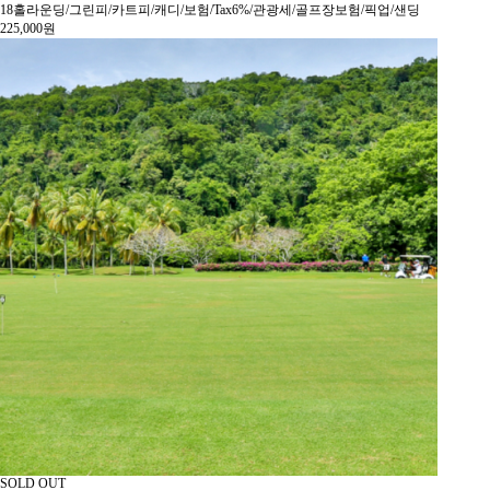
18홀라운딩/그린피/카트피/캐디/보험/Tax6%/관광세/골프장보험/픽업/샌딩
225,000
원
SOLD OUT