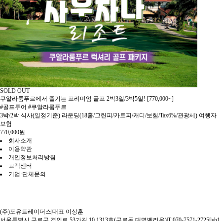
SOLD OUT
쿠알라룸푸르에서 즐기는 프리미엄 골프 2박3일/3박5일! [770,000~]
#골프투어 #쿠알라룸푸르
3박/2박 식사(일정기준) 라운딩(18홀/그린피/카트피/캐디/보험/Tax6%/관광세) 여행자
보험
770,000
원
회사소개
이용약관
개인정보처리방침
고객센터
기업·단체문의
(주)포유트레이더스
|
대표 이상훈
서울특별시 구로구 경인로 53가길 10 1313호(구로동 대명벨리온)
|
T 070-7571-2725
|
lsh1