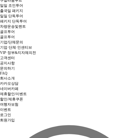
쿠알라룸푸르
일일 조인투어
출국일 패키지
일일 단독투어
패키지 단독투어
차량운송및렌트
골프투어
골프투어
기업/단체문의
기업·단체·인센티브
VIP·정부&지자체의전
고객센터
공지사항
문의하기
FAQ
회사소개
카카오상담
네이버카페
제휴할인/이벤트
할인/제휴쿠폰
여행자보험
이벤트
로그인
회원가입