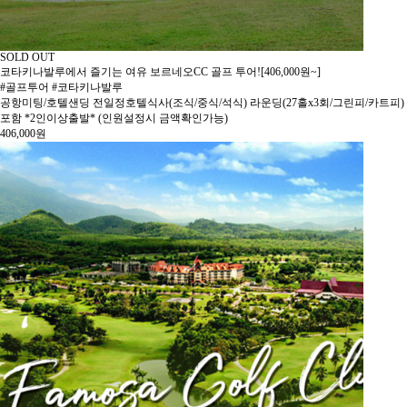
SOLD OUT
코타키나발루에서 즐기는 여유 보르네오CC 골프 투어![406,000원~]
#골프투어 #코타키나발루
공항미팅/호텔샌딩 전일정호텔식사(조식/중식/석식) 라운딩(27홀x3회/그린피/카트피)
포함 *2인이상출발* (인원설정시 금액확인가능)
406,000
원