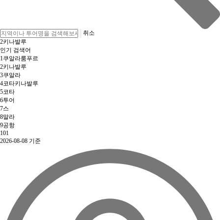
취소
2
키나발루
인기 검색어
1
쿠알라룸푸르
2
키나발루
3
쿠알라
4
코타키나발루
5
코타
6
투어
7
스
8
말라
9
공항
10
1
2026-08-08 기준